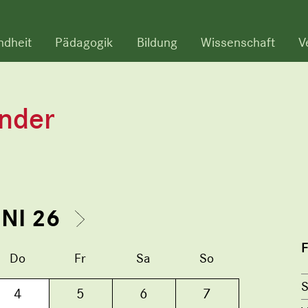
ndheit
Pädagogik
Bildung
Wissenschaft
V
ender
UNI 26
F
Do
Fr
Sa
So
S
4
5
6
7