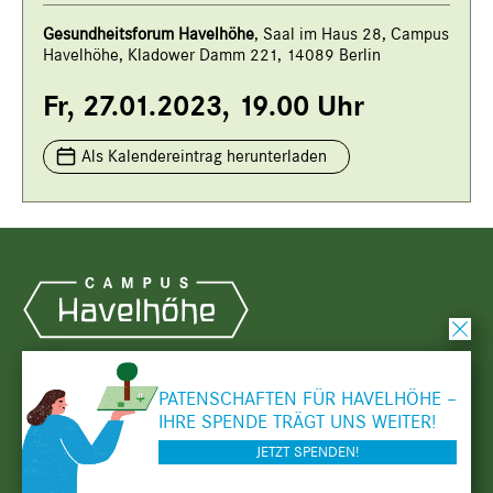
Gesundheitsforum Havelhöhe
, Saal im Haus 28, Campus
Havelhöhe, Kladower Damm 221, 14089 Berlin
Fr, 27.01.2023, 19.00 Uhr
Als Kalendereintrag herunterladen
sc
PATENSCHAFTEN FÜR
HAVELHÖHE –
© 2026 Campus Havelhöhe. Alle Rechte vorbehalten.
IHRE SPENDE TRÄGT UNS WEITER!
Impressum
Datenschutz
JETZT SPENDEN!