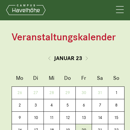
Veranstaltungskalender
JANUAR 23
Mo
Di
Mi
Do
Fr
Sa
So
26
27
28
29
30
31
1
2
3
4
5
6
7
8
9
10
11
12
13
14
15