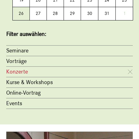
19
20
21
22
23
24
25
26
27
28
29
30
31
1
Filter auswählen:
Seminare
Vorträge
Konzerte
Kurse & Workshops
Online-Vortrag
Events