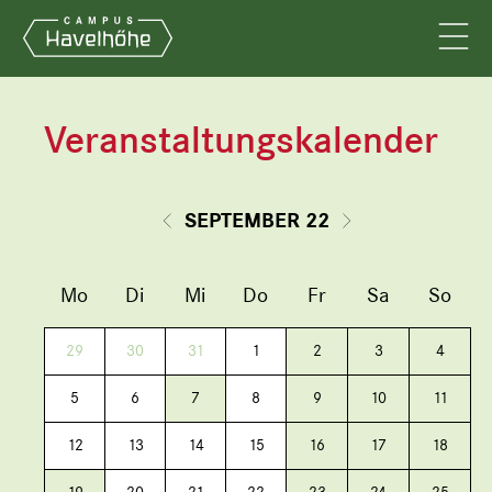
Veranstaltungskalender
SEPTEMBER 22
Mo
Di
Mi
Do
Fr
Sa
So
29
30
31
1
2
3
4
5
6
7
8
9
10
11
12
13
14
15
16
17
18