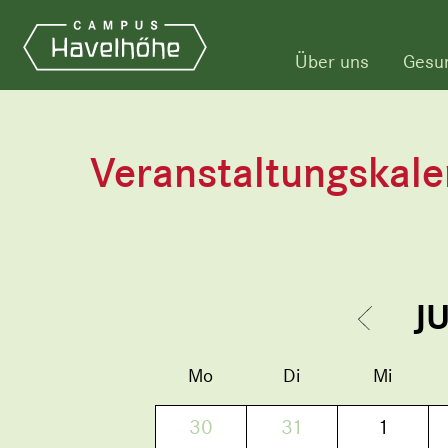
Über uns
Gesu
Veranstaltungskal
J
Mo
Di
Mi
30
31
1