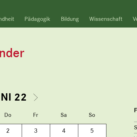
ndheit
Pädagogik
Bildung
Wissenschaft
V
ender
UNI 22
F
Do
Fr
Sa
So
S
2
3
4
5