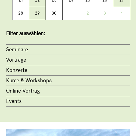
21
22
23
24
25
26
27
28
29
30
1
2
3
4
Filter auswählen:
Seminare
Vorträge
Konzerte
Kurse & Workshops
Online-Vortrag
Events